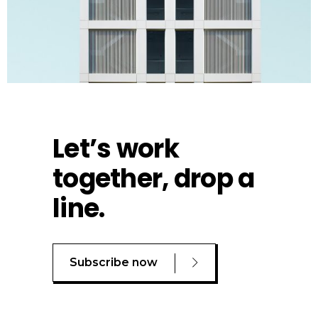
Let’s work
together, drop a
line.
Subscribe now