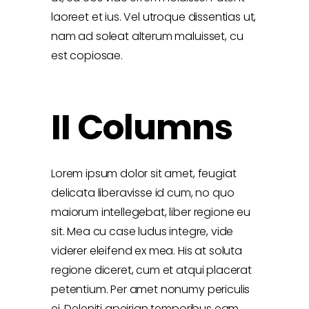
laoreet et ius. Vel utroque dissentias ut,
nam ad soleat alterum maluisset, cu
est copiosae.
II Columns
Lorem ipsum dolor sit amet, feugiat
delicata liberavisse id cum, no quo
maiorum intellegebat, liber regione eu
sit. Mea cu case ludus integre, vide
viderer eleifend ex mea. His at soluta
regione diceret, cum et atqui placerat
petentium. Per amet nonumy periculis
ei. Deleniti apeirian temporibus eam.