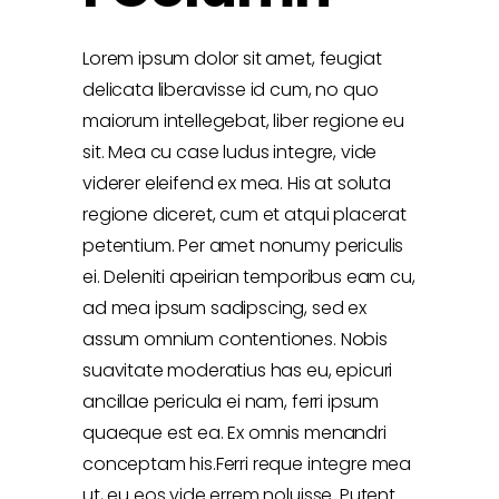
Lorem ipsum dolor sit amet, feugiat
delicata liberavisse id cum, no quo
maiorum intellegebat, liber regione eu
sit. Mea cu case ludus integre, vide
viderer eleifend ex mea. His at soluta
regione diceret, cum et atqui placerat
petentium. Per amet nonumy periculis
ei. Deleniti apeirian temporibus eam cu,
ad mea ipsum sadipscing, sed ex
assum omnium contentiones. Nobis
suavitate moderatius has eu, epicuri
ancillae pericula ei nam, ferri ipsum
quaeque est ea. Ex omnis menandri
conceptam his.Ferri reque integre mea
ut, eu eos vide errem noluisse. Putent