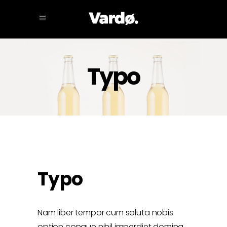
Typo
Typo
Nam liber tempor cum soluta nobis
option congue nihil imperdiet doming