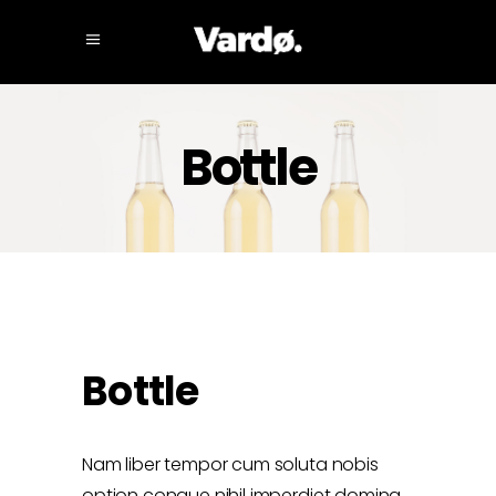
Bottle
Bottle
Nam liber tempor cum soluta nobis
option congue nihil imperdiet doming