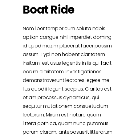
Boat Ride
Nam liber tempor cum soluta nobis
option congue nihil imperdiet doming
id quod mazim placerat facer possim
assum. Typi non habent claritatem
insitam; est usus legentis in iis qui facit
eorum claritatem. Investigationes.
demonstraverunt lectores legere me
lius quod ii legunt saepius. Claritas est
etiam processus dynamicus, qui
sequitur mutationem consuetudium
lectorum. Mirum est notare quam
littera gothica, quam nunc putamus
parum claram, anteposuerit litterarum